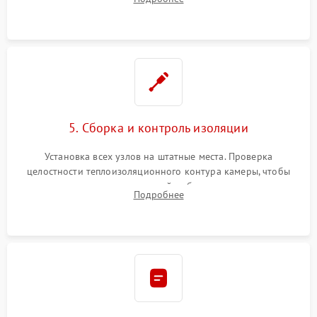
выгоревших реле, восстановление контактов и замена
уплотнителя.
5. Сборка и контроль изоляции
Установка всех узлов на штатные места. Проверка
целостности теплоизоляционного контура камеры, чтобы
исключить перегрев кухонной мебели и потерю тепла.
Подробнее
Надежная фиксация клемм и сборка корпуса шкафа.