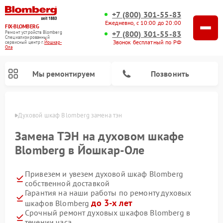
+7 (800) 301-55-83
Ежедневно, с 10:00 до 20:00
FIX-BLOMBERG
+7 (800) 301-55-83
Ремонт устройств Blomberg
Специализированный
Звонок бесплатный по РФ
cервисный центр г.
Йошкар-
Ола
Мы ремонтируем
Позвонить
р-Оле
Духовой шкаф Blomberg замена тэн
Замена ТЭН на духовом шкафе
Blomberg в Йошкар-Оле
Привезем и увезем духовой шкаф Blomberg
собственной доставкой
Гарантия на наши работы по ремонту духовых
до 3-х лет
шкафов Blomberg
Ремонт варочных панелей Blomberg
Ремонт микроволновых печей Blomberg
Ремонт стиральных машин Blomberg
Ремонт холодильников Blomberg
Ремонт кухонных плит Blomberg
Ремонт посудомоечных машин Blomberg
Ремонт холодильных камер Blomberg
Срочный ремонт духовых шкафов Blomberg в
течении часа