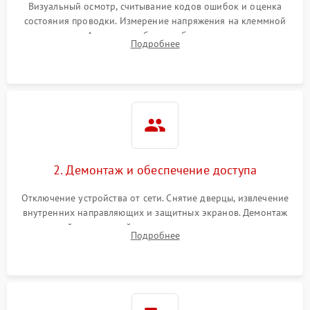
Визуальный осмотр, считывание кодов ошибок и оценка
состояния проводки. Измерение напряжения на клеммной
колодке. Анализ жалоб на проблемы с нагревом,
Подробнее
конвекцией, панелью управления или блокировкой дверцы.
2. Демонтаж и обеспечение доступа
Отключение устройства от сети. Снятие дверцы, извлечение
внутренних направляющих и защитных экранов. Демонтаж
задней или верхней панели для прямого доступа к
Подробнее
нагревательным элементам, плате и вентиляторам.