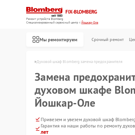
FIX-BLOMBERG
Ремонт устройств Blomberg
Специализированный cервисный центр г.
Йошкар-Ола
Мы ремонтируем
Срочный ремонт
Це
mberg в Йошкар-Оле
Духовой шкаф Blomberg замена предохранителя
Замена предохранит
духовом шкафе Blo
Йошкар-Оле
Привезем и увезем духовой шкаф Blomberg
Гарантия на наши работы по ремонту дух
Ремонт варочных панелей Blomberg
Ремонт кухонных плит Blomberg
Ремонт микроволновых печей Blomberg
Ремонт посудомоечных машин Blomberg
Ремонт стиральных машин Blomberg
Ремонт холодильных камер Blomberg
Ремонт холодильников Blomberg
лет