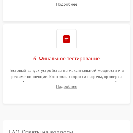
исключить перегрев кухонной мебели и потерю тепла.
Подробнее
Надежная фиксация клемм и сборка корпуса шкафа.
6. Финальное тестирование
Тестовый запуск устройства на максимальной мощности и в
режиме конвекции. Контроль скорости нагрева, проверка
срабатывания термостата при достижении заданной
Подробнее
температуры и тест на отсутствие утечек тока.
FAQ. Ответы на вопросы