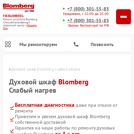
+7 (800) 301-55-83
Ежедневно, с 10:00 до 20:00
FIX-BLOMBERG
+7 (800) 301-55-83
Ремонт устройств Blomberg
Специализированный
Звонок бесплатный по РФ
cервисный центр г.
Йошкар-
Ола
Мы ремонтируем
Позвонить
р-Оле
Духовой шкаф Blomberg слабый нагрев
Духовой шкаф
Blomberg
Слабый нагрев
Бесплатная диагностика
даже при отказе от
ремонта
Привезем и увезем духовой шкаф Blomberg
собственной доставкой
Ремонт варочных панелей Blomberg
Ремонт микроволновых печей Blomberg
Ремонт стиральных машин Blomberg
Ремонт холодильников Blomberg
Ремонт кухонных плит Blomberg
Ремонт посудомоечных машин Blomberg
Ремонт холодильных камер Blomberg
Гарантия на наши работы по ремонту духовых
до 3-х лет