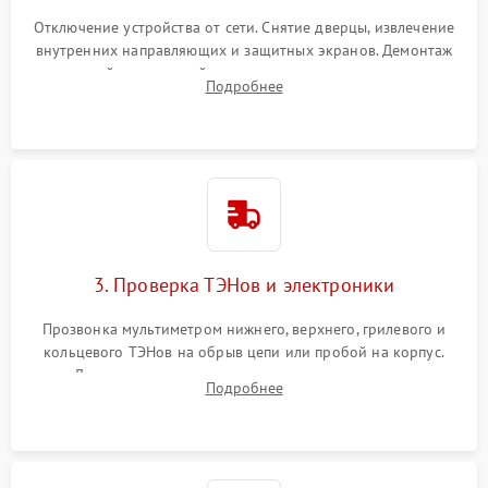
Отключение устройства от сети. Снятие дверцы, извлечение
внутренних направляющих и защитных экранов. Демонтаж
задней или верхней панели для прямого доступа к
Подробнее
нагревательным элементам, плате и вентиляторам.
3. Проверка ТЭНов и электроники
Прозвонка мультиметром нижнего, верхнего, грилевого и
кольцевого ТЭНов на обрыв цепи или пробой на корпус.
Диагностика термостата, датчиков температуры,
Подробнее
переключателя режимов и мотора конвекции.