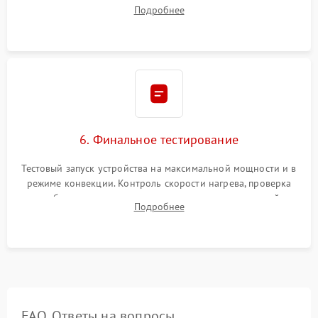
исключить перегрев кухонной мебели и потерю тепла.
Подробнее
Надежная фиксация клемм и сборка корпуса шкафа.
6. Финальное тестирование
Тестовый запуск устройства на максимальной мощности и в
режиме конвекции. Контроль скорости нагрева, проверка
срабатывания термостата при достижении заданной
Подробнее
температуры и тест на отсутствие утечек тока.
FAQ. Ответы на вопросы