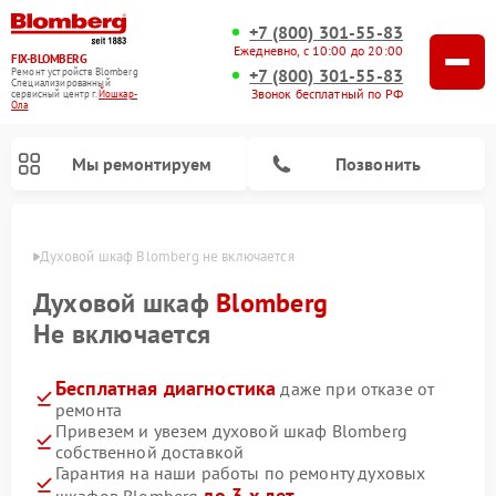
+7 (800) 301-55-83
Ежедневно, с 10:00 до 20:00
FIX-BLOMBERG
+7 (800) 301-55-83
Ремонт устройств Blomberg
Специализированный
Звонок бесплатный по РФ
cервисный центр г.
Йошкар-
Ола
Мы ремонтируем
Позвонить
р-Оле
Духовой шкаф Blomberg не включается
Духовой шкаф
Blomberg
Не включается
Бесплатная диагностика
даже при отказе от
ремонта
Привезем и увезем духовой шкаф Blomberg
собственной доставкой
Ремонт варочных панелей Blomberg
Ремонт микроволновых печей Blomberg
Ремонт стиральных машин Blomberg
Ремонт холодильников Blomberg
Ремонт кухонных плит Blomberg
Ремонт посудомоечных машин Blomberg
Ремонт холодильных камер Blomberg
Гарантия на наши работы по ремонту духовых
до 3-х лет