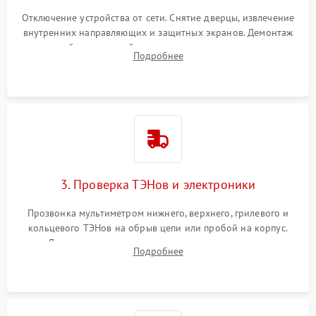
Отключение устройства от сети. Снятие дверцы, извлечение
внутренних направляющих и защитных экранов. Демонтаж
задней или верхней панели для прямого доступа к
Подробнее
нагревательным элементам, плате и вентиляторам.
3. Проверка ТЭНов и электроники
Прозвонка мультиметром нижнего, верхнего, грилевого и
кольцевого ТЭНов на обрыв цепи или пробой на корпус.
Диагностика термостата, датчиков температуры,
Подробнее
переключателя режимов и мотора конвекции.